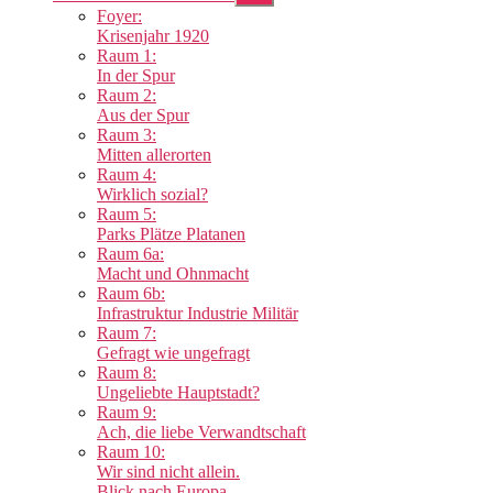
anzeigen
Foyer:
Krisenjahr 1920
Raum 1:
In der Spur
Raum 2:
Aus der Spur
Raum 3:
Mitten allerorten
Raum 4:
Wirklich sozial?
Raum 5:
Parks Plätze Platanen
Raum 6a:
Macht und Ohnmacht
Raum 6b:
Infrastruktur Industrie Militär
Raum 7:
Gefragt wie ungefragt
Raum 8:
Ungeliebte Hauptstadt?
Raum 9:
Ach, die liebe Verwandtschaft
Raum 10:
Wir sind nicht allein.
Blick nach Europa