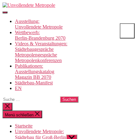
Direkt
Unvollendete
zum
Metropole
Inhalt
Ausstellung:
wechseln
Unvollendete Metropole
Wettbewerb:
Berlin-Brandenburg 2070
Videos & Veranstaltungen:
Städtebaugespräche
Metropolengespräche
Metropolenkonferenzen
Publikationen:
Ausstellungskatalog
Magazin BB 2070
Städtebau-Manifest
EN
Suche
nach:
Suche
schließen
Menü schließen
Startseite
Unvollendete Metropole:
Städtebau für Groß-Berlin
Untermenü