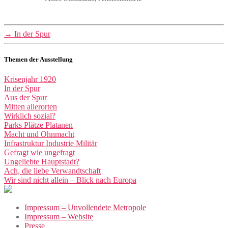
→
In der Spur
Themen der Ausstellung
Krisenjahr 1920
In der Spur
Aus der Spur
Mitten allerorten
Wirklich sozial?
Parks Plätze Platanen
Macht und Ohnmacht
Infrastruktur Industrie Militär
Gefragt wie ungefragt
Ungeliebte Hauptstadt?
Ach, die liebe Verwandtschaft
Wir sind nicht allein – Blick nach Europa
Impressum – Unvollendete Metropole
Impressum – Website
Presse