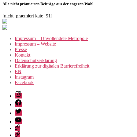
Alle nicht prämierten Beiträge aus der engeren Wahl
[nicht_praemiert kate=91]
Impressum – Unvollendete Metropole
Impressum – Website
Presse
Kontakt
Datenschutzerklärung
Erklärung zur digitalen Barrierefreiheit
EN
Instagram
Facebook
Instagram
Facebook
Twitter
Youtube
Privacy
Policy
Publications