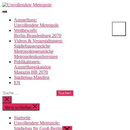
Direkt
Unvollendete
zum
Metropole
Inhalt
Ausstellung:
wechseln
Unvollendete Metropole
Wettbewerb:
Berlin-Brandenburg 2070
Videos & Veranstaltungen:
Städtebaugespräche
Metropolengespräche
Metropolenkonferenzen
Publikationen:
Ausstellungskatalog
Magazin BB 2070
Städtebau-Manifest
EN
Suche
nach:
Suche
schließen
Menü schließen
Startseite
Unvollendete Metropole:
Städtebau für Groß-Berlin
Untermenü