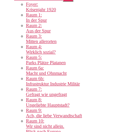
anzeigen
Foyer:
Krisenjahr 1920
Raum 1:
In der Spur
Raum 2:
Aus der Spur
Raum 3:
Mitten allerorten
Raum 4:
Wirklich sozial?
Raum 5:
Parks Plätze Platanen
Raum 6a:
Macht und Ohnmacht
Raum 6b:
Infrastruktur Industrie Militär
Raum 7:
Gefragt wie ungefragt
Raum 8:
Ungeliebte Hauptstadt?
Raum 9:
Ach, die liebe Verwandtschaft
Raum 10:
Wir sind nicht allein.
Blick nach Europa