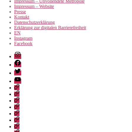
Impressum – Unvollendete Metropole
Impressum – Website
Presse
Kontakt
Datenschutzerklärung
Erklärung zur digitalen Barrierefreiheit
EN
Instagram
Facebook
Instagram
Facebook
Twitter
Youtube
Privacy
Policy
Publications
Städtebau-
Manifest
Unvollendete
für
Metropole
Urban
Berlin-
Development
Digital
Brandenburg
Manifesto
accessibility
Erklärung
for
statement
zur
Tickets