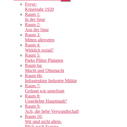
anzeigen
Foyer:
Krisenjahr 1920
Raum 1:
In der Spur
Raum 2:
Aus der Spur
Raum 3:
Mitten allerorten
Raum 4:
Wirklich sozial?
Raum 5:
Parks Plätze Platanen
Raum 6a:
Macht und Ohnmacht
Raum 6b:
Infrastruktur Industrie Militär
Raum 7:
Gefragt wie ungefragt
Raum 8:
Ungeliebte Hauptstadt?
Raum 9:
Ach, die liebe Verwandtschaft
Raum 10:
Wir sind nicht allein.
Blick nach Europa