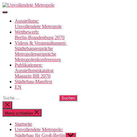
Direkt
Unvollendete
zum
Metropole
Inhalt
Ausstellung:
wechseln
Unvollendete Metropole
Wettbewerb:
Berlin-Brandenburg 2070
Videos & Veranstaltungen:
Städtebaugespräche
Metropolengespräche
Metropolenkonferenzen
Publikationen:
Ausstellungskatalog
Magazin BB 2070
Städtebau-Manifest
EN
Suche
nach:
Suche
schließen
Menü schließen
Startseite
Unvollendete Metropole:
Städtebau für Groß-Berlin
Untermenü