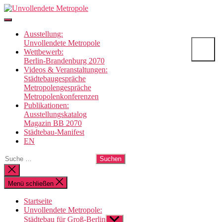
Direkt
Unvollendete
zum
Metropole
Inhalt
Ausstellung:
wechseln
Unvollendete Metropole
Wettbewerb:
Berlin-Brandenburg 2070
Videos & Veranstaltungen:
Städtebaugespräche
Metropolengespräche
Metropolenkonferenzen
Publikationen:
Ausstellungskatalog
Magazin BB 2070
Städtebau-Manifest
EN
Suche
nach:
Suche
schließen
Menü schließen
Startseite
Unvollendete Metropole:
Städtebau für Groß-Berlin
Untermenü