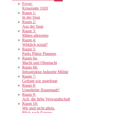
anzeigen
Foyer:
Krisenjahr 1920
Raum 1:
In der Spur
Raum 2:
Aus der Spur
Raum 3:
Mitten allerorten
Raum 4:
Wirklich sozial?
Raum 5:
Parks Plätze Platanen
Raum 6a:
Macht und Ohnmacht
Raum 6b:
Infrastruktur Industrie Militär
Raum 7:
Gefragt wie ungefragt
Raum 8:
Ungeliebte Hauptstadt?
Raum 9:
Ach, die liebe Verwandtschaft
Raum 10:
Wir sind nicht allein.
Blick nach Europa