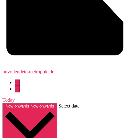
unvollendete-metropole.de
Today
Select date.
Now onwards
Now onwards