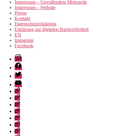
Impressum – Unvollendete Metropole
Impressum – Website
Presse
Kontakt
Datenschutzerklärung
Erklärung zur digitalen Barrierefreiheit
EN
Instagram
Facebook
Instagram
Facebook
Twitter
Youtube
Privacy
Policy
Publications
Städtebau-
Manifest
Unvollendete
für
Metropole
Urban
Berlin-
Development
Digital
Brandenburg
Manifesto
accessibility
Erklärung
for
statement
zur