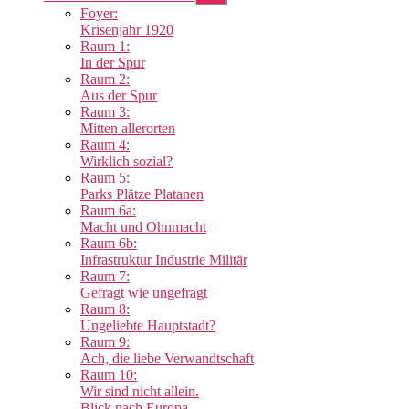
anzeigen
Foyer:
Krisenjahr 1920
Raum 1:
In der Spur
Raum 2:
Aus der Spur
Raum 3:
Mitten allerorten
Raum 4:
Wirklich sozial?
Raum 5:
Parks Plätze Platanen
Raum 6a:
Macht und Ohnmacht
Raum 6b:
Infrastruktur Industrie Militär
Raum 7:
Gefragt wie ungefragt
Raum 8:
Ungeliebte Hauptstadt?
Raum 9:
Ach, die liebe Verwandtschaft
Raum 10:
Wir sind nicht allein.
Blick nach Europa