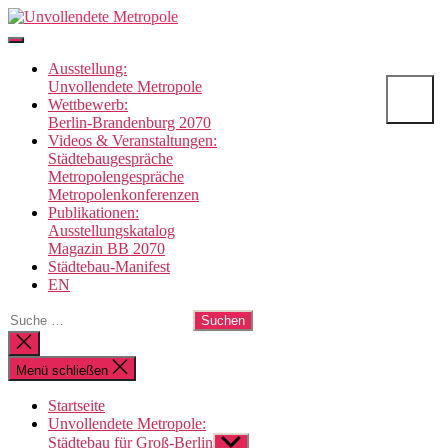
Direkt
Unvollendete
zum
Metropole
Inhalt
Ausstellung:
wechseln
Unvollendete Metropole
Wettbewerb:
Berlin-Brandenburg 2070
Videos & Veranstaltungen:
Städtebaugespräche
Metropolengespräche
Metropolenkonferenzen
Publikationen:
Ausstellungskatalog
Magazin BB 2070
Städtebau-Manifest
EN
Suche
nach:
Suche
schließen
Menü schließen
Startseite
Unvollendete Metropole:
Städtebau für Groß-Berlin
Untermenü