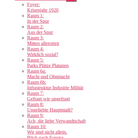
anzeigen
Foyer:
Krisenjahr 1920
Raum 1:
In der Spur
Raum 2:
Aus der Spur
Raum 3:
Mitten allerorten
Raum 4:
Wirklich sozial?
Raum 5:
Parks Plätze Platanen
Raum 6a:
Macht und Ohnmacht
Raum 6b:
Infrastruktur Industrie Militär
Raum 7:
Gefragt wie ungefragt
Raum 8:
Ungeliebte Hauptstadt?
Raum 9:
Ach, die liebe Verwandtschaft
Raum 10:
Wir sind nicht allein.
Blick nach Europa