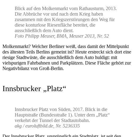
Blick auf den Molkenmarkt vom Rathausturm, 2013.
Die Abbrüche vor und nach dem Krieg haben
zusammen mit den Kriegszerstörungen den Weg für
diese konturlose Riesenfläche bereitet, die
ausschließlich dem Auto dient.
Foto Philipp Meuser, BMA, Meuser 2013, Nr. 52
Molkenmarkt? Welcher Berliner weiß, dass damit der Mittelpunkt
des ältesten Teils Berlins gemeint ist? Heute erstreckt sich dort eine
riesige Stadtwüste, die ausschließlich dem Auto huldigt: mit
vielspurigen Fahrbahnen und Parkplätzen. Diese Fläche gehört zur
Negativbilanz von Groß-Berlin.
Innsbrucker „Platz“
Innsbrucker Platz von Süden, 2017. Blick in die
Hauptstraße (Bundesstraße 1). Unter dem „Platz“
verkehrt der Tunnel der Stadtautobahn.
akg / euroluftbild.de, Nr. 5236335
Der Innsbrucker Platz, ursprünglich ein Stadtplatz, ist seit den