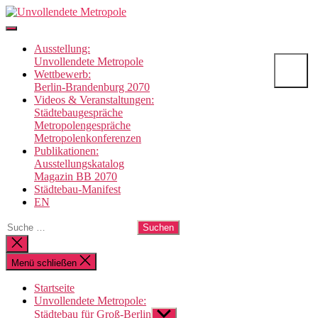
Direkt
Unvollendete
zum
Metropole
Inhalt
Ausstellung:
wechseln
Unvollendete Metropole
Wettbewerb:
Berlin-Brandenburg 2070
Videos & Veranstaltungen:
Städtebaugespräche
Metropolengespräche
Metropolenkonferenzen
Publikationen:
Ausstellungskatalog
Magazin BB 2070
Städtebau-Manifest
EN
Suche
nach:
Suche
schließen
Menü schließen
Startseite
Unvollendete Metropole:
Städtebau für Groß-Berlin
Untermenü