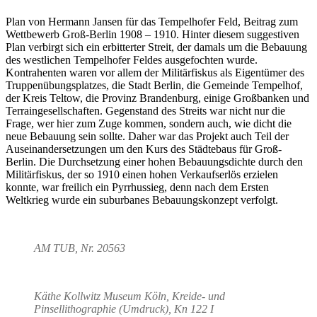
Plan von Hermann Jansen für das Tempelhofer Feld, Beitrag zum
Wettbewerb Groß-Berlin 1908 – 1910. Hinter diesem suggestiven
Plan verbirgt sich ein erbitterter Streit, der damals um die Bebauung
des westlichen Tempelhofer Feldes ausgefochten wurde.
Kontrahenten waren vor allem der Militärfiskus als Eigentümer des
Truppenübungsplatzes, die Stadt Berlin, die Gemeinde Tempelhof,
der Kreis Teltow, die Provinz Brandenburg, einige Großbanken und
Terraingesellschaften. Gegenstand des Streits war nicht nur die
Frage, wer hier zum Zuge kommen, sondern auch, wie dicht die
neue Bebauung sein sollte. Daher war das Projekt auch Teil der
Auseinandersetzungen um den Kurs des Städtebaus für Groß-
Berlin. Die Durchsetzung einer hohen Bebauungsdichte durch den
Militärfiskus, der so 1910 einen hohen Verkaufserlös erzielen
konnte, war freilich ein Pyrrhussieg, denn nach dem Ersten
Weltkrieg wurde ein suburbanes Bebauungskonzept verfolgt.
AM TUB, Nr. 20563
Käthe Kollwitz Museum Köln, Kreide- und
Pinsellithographie (Umdruck), Kn 122 I