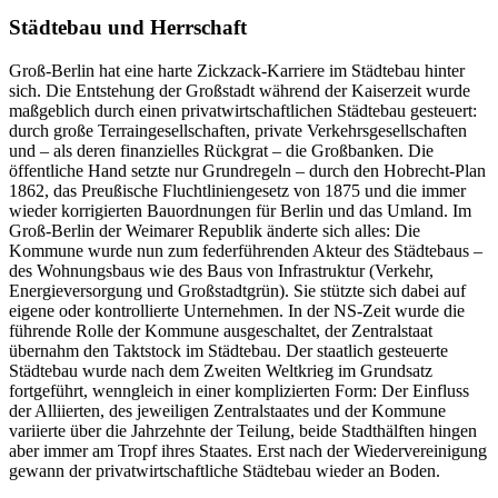
Städtebau und Herrschaft
Groß-Berlin hat eine harte Zickzack-Karriere im Städtebau hinter
sich. Die Entstehung der Großstadt während der Kaiserzeit wurde
maßgeblich durch einen privatwirtschaftlichen Städtebau gesteuert:
durch große Terraingesellschaften, private Verkehrsgesellschaften
und – als deren finanzielles Rückgrat – die Großbanken. Die
öffentliche Hand setzte nur Grundregeln – durch den Hobrecht-Plan
1862, das Preußische Fluchtliniengesetz von 1875 und die immer
wieder korrigierten Bauordnungen für Berlin und das Umland. Im
Groß-Berlin der Weimarer Republik änderte sich alles: Die
Kommune wurde nun zum federführenden Akteur des Städtebaus –
des Wohnungsbaus wie des Baus von Infrastruktur (Verkehr,
Energieversorgung und Großstadtgrün). Sie stützte sich dabei auf
eigene oder kontrollierte Unternehmen. In der NS-Zeit wurde die
führende Rolle der Kommune ausgeschaltet, der Zentralstaat
übernahm den Taktstock im Städtebau. Der staatlich gesteuerte
Städtebau wurde nach dem Zweiten Weltkrieg im Grundsatz
fortgeführt, wenngleich in einer komplizierten Form: Der Einfluss
der Alliierten, des jeweiligen Zentralstaates und der Kommune
variierte über die Jahrzehnte der Teilung, beide Stadthälften hingen
aber immer am Tropf ihres Staates. Erst nach der Wiedervereinigung
gewann der privatwirtschaftliche Städtebau wieder an Boden.