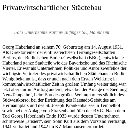
Privatwirtschaftlicher Städtebau
Foto Unternehmensarchiv Bilfinger SE, Mannheim
Georg Haberland an seinem 70. Geburtstag am 14. August 1931.
Als Direktor einer der einflussreichsten Terraingesellschaften
Berlins, der Berlinischen Boden-Gesellschaft (BBG), entwickelte
Haberland ganze Stadtteile wie das Bayerische und das Rheinische
Viertel. Er war als Unternehmer, Politiker und Autor zweifellos der
wichtigste Vertreter des privatwirtschaftlichen Städtebaus in Berlin.
Wenig bekannt ist, dass er auch nach dem Ersten Weltkrieg in
kommunalwirtschaftlicher Zeit in großem Umfang weiter tätig war,
jetzt aber nur im Auftrag anderer, etwa bei der Anlage der Siedlung
Neu-Tempelhof, beim Bau des großen Wohnquartiers südlich des
Südwestkorso, bei der Errichtung des Karstadt-Gebäudes am
Hermannplatz und des St. Joseph-Krankenhauses in Tempelhof
sowie bei der Anlage von Straßenbahnhöfen der BVG. Nach dem
Tod Georg Haberlands Ende 1933 wurde dessen Unternehmen
schrittweise „arisiert“, sein Sohn Kurt aus dem Vorstand verdrängt,
1941 verhaftet und 1942 im KZ Mauthausen ermordet.