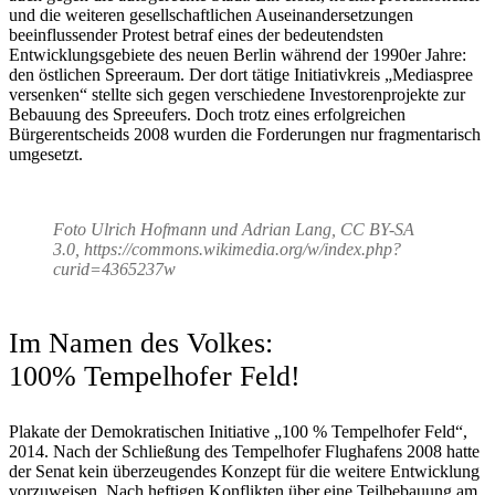
und die weiteren gesellschaftlichen Auseinandersetzungen
beeinflussender Protest betraf eines der bedeutendsten
Entwicklungsgebiete des neuen Berlin während der 1990er Jahre:
den östlichen Spreeraum. Der dort tätige Initiativkreis „Mediaspree
versenken“ stellte sich gegen verschiedene Investorenprojekte zur
Bebauung des Spreeufers. Doch trotz eines erfolgreichen
Bürgerentscheids 2008 wurden die Forderungen nur fragmentarisch
umgesetzt.
Foto Ulrich Hofmann und Adrian Lang, CC BY-SA
3.0, https://commons.wikimedia.org/w/index.php?
curid=4365237w
Im Namen des Volkes:
100% Tempelhofer Feld!
Plakate der Demokratischen Initiative „100 % Tempelhofer Feld“,
2014. Nach der Schließung des Tempelhofer Flughafens 2008 hatte
der Senat kein überzeugendes Konzept für die weitere Entwicklung
vorzuweisen. Nach heftigen Konflikten über eine Teilbebauung am