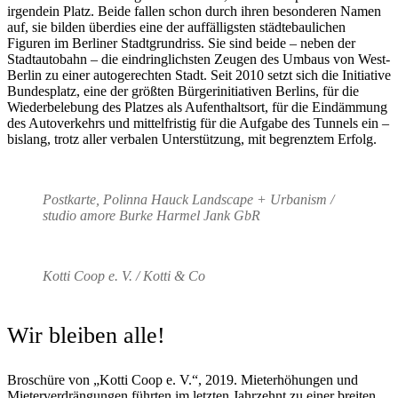
irgendein Platz. Beide fallen schon durch ihren besonderen Namen
auf, sie bilden überdies eine der auffälligsten städtebaulichen
Figuren im Berliner Stadtgrundriss. Sie sind beide – neben der
Stadtautobahn – die eindringlichsten Zeugen des Umbaus von West-
Berlin zu einer autogerechten Stadt. Seit 2010 setzt sich die Initiative
Bundesplatz, eine der größten Bürgerinitiativen Berlins, für die
Wiederbelebung des Platzes als Aufenthaltsort, für die Eindämmung
des Autoverkehrs und mittelfristig für die Aufgabe des Tunnels ein –
bislang, trotz aller verbalen Unterstützung, mit begrenztem Erfolg.
Postkarte, Polinna Hauck Landscape + Urbanism /
studio amore Burke Harmel Jank GbR
Kotti Coop e. V. / Kotti & Co
Wir bleiben alle!
Broschüre von „Kotti Coop e. V.“, 2019. Mieterhöhungen und
Mieterverdrängungen führten im letzten Jahrzehnt zu einer breiten