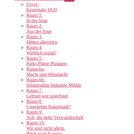
anzeigen
Foyer:
Krisenjahr 1920
Raum 1:
In der Spur
Raum 2:
Aus der Spur
Raum 3:
Mitten allerorten
Raum 4:
Wirklich sozial?
Raum 5:
Parks Plätze Platanen
Raum 6a:
Macht und Ohnmacht
Raum 6b:
Infrastruktur Industrie Militär
Raum 7:
Gefragt wie ungefragt
Raum 8:
Ungeliebte Hauptstadt?
Raum 9:
Ach, die liebe Verwandtschaft
Raum 10:
Wir sind nicht allein.
Blick nach Europa