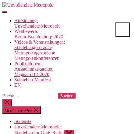
Direkt
Unvollendete
zum
Metropole
Inhalt
Ausstellung:
wechseln
Unvollendete Metropole
Wettbewerb:
Berlin-Brandenburg 2070
Videos & Veranstaltungen:
Städtebaugespräche
Metropolengespräche
Metropolenkonferenzen
Publikationen:
Ausstellungskatalog
Magazin BB 2070
Städtebau-Manifest
EN
Suche
nach:
Suche
schließen
Menü schließen
Startseite
Unvollendete Metropole:
Städtebau für Groß-Berlin
Untermenü