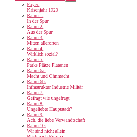
anzeigen
Foyer:
Krisenjahr 1920
Raum 1:
In der Spur
Raum 2:
Aus der Spur
Raum 3:
Mitten allerorten
Raum 4:
Wirklich sozial?
Raum 5:
Parks Plätze Platanen
Raum 6a:
Macht und Ohnmacht
Raum 6b:
Infrastruktur Industrie Militär
Raum 7:
Gefragt wie ungefragt
Raum 8:
Ungeliebte Hauptstadt?
Raum 9:
Ach, die liebe Verwandtschaft
Raum 10:
Wir sind nicht allein.
Blick nach Europa