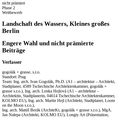
nicht prämiert
Phase 2
Wettbewerb
Landschaft des Wassers, Kleines großes
Berlin
Engere Wahl und nicht prämierte
Beiträge
Verfasser
gogolák + grasse, s.r.o.
Standort: Prag
Team: Ing. arch. Ivan Gogolák, Ph.D. (A1 – architektur – Architekt,
Stadtplaner, 4589 Tschechische Architektenkammer, gogolák +
grasse s.r.o.), Ing. arch. Lenka Hejlová (A1 – architektur –
Architektin, Stadtplanerin, 04614 Tschechische Architektenkammer,
KOLMO EU), Ing. arch. Martin Hejl (Architekt, Stadtplaner, Loom
on the Moon s.r.o.),
Ing. arch. Matúš Berák (ArchiteKt, gogolák + grasse s.r.o.), MgA.
Jan Nalepa (Architekt, KOLMO EU), Longiy Art (Präsentation,