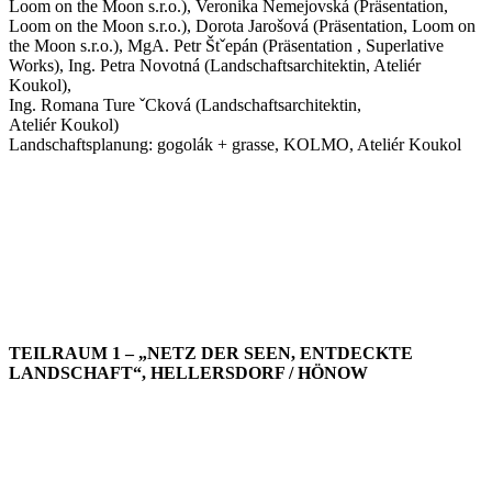
Loom on the Moon s.r.o.), Veronika Nemejovská (Präsentation,
Loom on the Moon s.r.o.), Dorota Jarošová (Präsentation, Loom on
the Moon s.r.o.), MgA. Petr Štˇepán (Präsentation , Superlative
Works), Ing. Petra Novotná (Landschaftsarchitektin, Ateliér
Koukol),
Ing. Romana Ture ˇCková (Landschaftsarchitektin,
Ateliér Koukol)
Landschaftsplanung: gogolák + grasse, KOLMO, Ateliér Koukol
TEILRAUM 1 – „NETZ DER SEEN, ENTDECKTE
LANDSCHAFT“, HELLERSDORF / HÖNOW