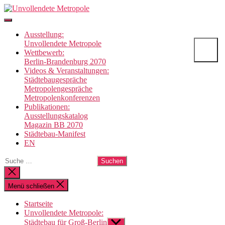
Direkt
Unvollendete
zum
Metropole
Inhalt
Ausstellung:
wechseln
Unvollendete Metropole
Wettbewerb:
Berlin-Brandenburg 2070
Videos & Veranstaltungen:
Städtebaugespräche
Metropolengespräche
Metropolenkonferenzen
Publikationen:
Ausstellungskatalog
Magazin BB 2070
Städtebau-Manifest
EN
Suche
nach:
Suche
schließen
Menü schließen
Startseite
Unvollendete Metropole:
Städtebau für Groß-Berlin
Untermenü