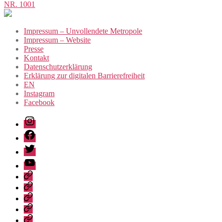
NR. 1001
Impressum – Unvollendete Metropole
Impressum – Website
Presse
Kontakt
Datenschutzerklärung
Erklärung zur digitalen Barrierefreiheit
EN
Instagram
Facebook
Instagram
Facebook
Twitter
Youtube
Privacy
Policy
Publications
Städtebau-
Manifest
Unvollendete
für
Metropole
Urban