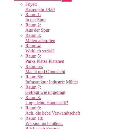
anzeigen
Foyer:
Krisenjahr 1920
Raum 1:
In der Spur
Raum 2:
Aus der Spur
Raum 3:
Mitten allerorten
Raum 4:
Wirklich sozial?
Raum 5:
Parks Plätze Platanen
Raum 6a:
Macht und Ohnmacht
Raum 6b:
Infrastruktur Industrie Militär
Raum 7:
Gefragt wie ungefragt
Raum 8:
Ungeliebte Hauptstadt?
Raum 9:
Ach, die liebe Verwandtschaft
Raum 10:
Wir sind nicht allein.
Blick nach Europa