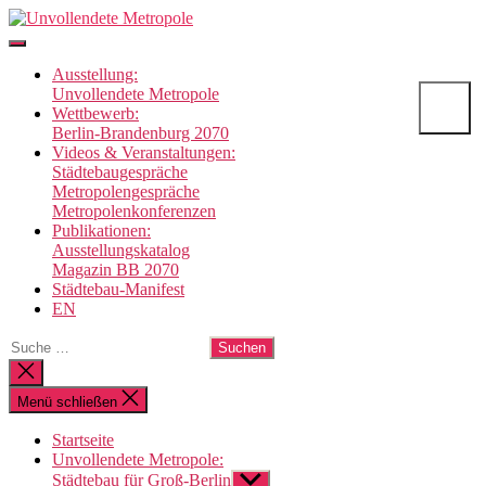
Direkt
Unvollendete
zum
Metropole
Inhalt
Ausstellung:
wechseln
Unvollendete Metropole
Wettbewerb:
Berlin-Brandenburg 2070
Videos & Veranstaltungen:
Städtebaugespräche
Metropolengespräche
Metropolenkonferenzen
Publikationen:
Ausstellungskatalog
Magazin BB 2070
Städtebau-Manifest
EN
Suche
nach:
Suche
schließen
Menü schließen
Startseite
Unvollendete Metropole:
Städtebau für Groß-Berlin
Untermenü