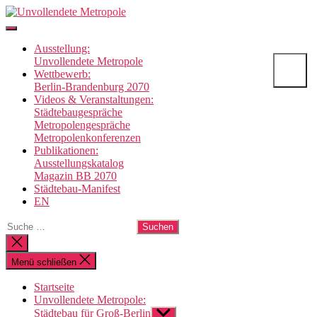
Direkt
Unvollendete
zum
Metropole
Inhalt
Ausstellung:
wechseln
Unvollendete Metropole
Wettbewerb:
Berlin-Brandenburg 2070
Videos & Veranstaltungen:
Städtebaugespräche
Metropolengespräche
Metropolenkonferenzen
Publikationen:
Ausstellungskatalog
Magazin BB 2070
Städtebau-Manifest
EN
Suche
nach:
Suche
schließen
Menü schließen
Startseite
Unvollendete Metropole:
Städtebau für Groß-Berlin
Untermenü