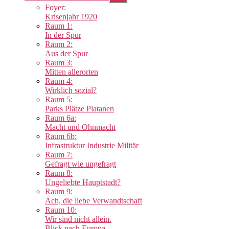
anzeigen
Foyer:
Krisenjahr 1920
Raum 1:
In der Spur
Raum 2:
Aus der Spur
Raum 3:
Mitten allerorten
Raum 4:
Wirklich sozial?
Raum 5:
Parks Plätze Platanen
Raum 6a:
Macht und Ohnmacht
Raum 6b:
Infrastruktur Industrie Militär
Raum 7:
Gefragt wie ungefragt
Raum 8:
Ungeliebte Hauptstadt?
Raum 9:
Ach, die liebe Verwandtschaft
Raum 10:
Wir sind nicht allein.
Blick nach Europa