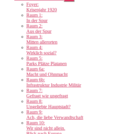
anzeigen
Foyer:
Krisenjahr 1920
Raum 1:
In der Spur
Raum 2:
Aus der Spur
Raum 3:
Mitten allerorten
Raum 4:
Wirklich sozial?
Raum 5:
Parks Plätze Platanen
Raum 6a:
Macht und Ohnmacht
Raum 6b:
Infrastruktur Industrie Militär
Raum 7:
Gefragt wie ungefragt
Raum 8:
Ungeliebte Hauptstadt?
Raum 9:
Ach, die liebe Verwandtschaft
Raum 10:
Wir sind nicht allein.
Blick nach Europa