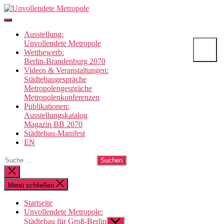
Direkt
Unvollendete
zum
Metropole
Inhalt
Ausstellung:
wechseln
Unvollendete Metropole
Wettbewerb:
Berlin-Brandenburg 2070
Videos & Veranstaltungen:
Städtebaugespräche
Metropolengespräche
Metropolenkonferenzen
Publikationen:
Ausstellungskatalog
Magazin BB 2070
Städtebau-Manifest
EN
Suche
nach:
Suche
schließen
Menü schließen
Startseite
Unvollendete Metropole:
Städtebau für Groß-Berlin
Untermenü